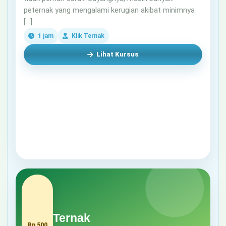
peternak yang mengalami kerugian akibat minimnya
[…]
1 jam
Klik Ternak
Lihat Kursus
Rp 500