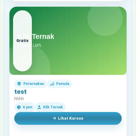
Gratis
Peternakan
Pemula
test
hhhh
6 jam
Klik Ternak
Lihat Kursus