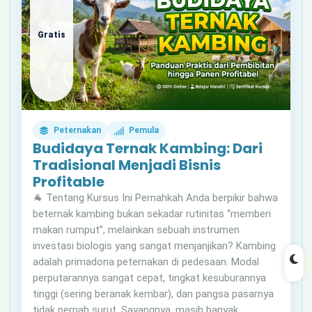
Gratis
Peternakan
Pemula
Budidaya Ternak Kambing: Dari
Tradisional Menjadi Bisnis
Profitable
🐐 Tentang Kursus Ini Pernahkah Anda berpikir bahwa
beternak kambing bukan sekadar rutinitas “memberi
makan rumput”, melainkan sebuah instrumen
investasi biologis yang sangat menjanjikan? Kambing
adalah primadona peternakan di pedesaan. Modal
perputarannya sangat cepat, tingkat kesuburannya
tinggi (sering beranak kembar), dan pangsa pasarnya
tidak pernah surut. Sayangnya, masih banyak