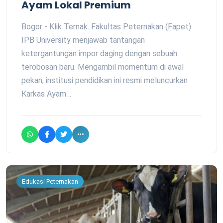
Ayam Lokal Premium
Bogor - Klik Ternak. Fakultas Peternakan (Fapet)
IPB University menjawab tantangan
ketergantungan impor daging dengan sebuah
terobosan baru. Mengambil momentum di awal
pekan, institusi pendidikan ini resmi meluncurkan
Karkas Ayam…
Edukasi Peternakan