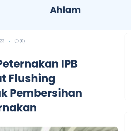
Ahlam
023
(0)
eternakan IPB
t Flushing
tuk Pembersihan
rnakan