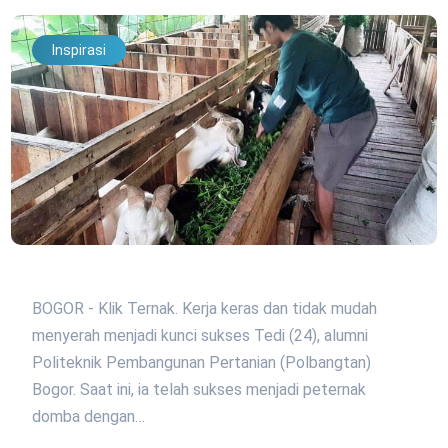
Inspirasi
BOGOR - Klik Ternak. Kerja keras dan tidak mudah
menyerah menjadi kunci sukses Tedi (24), alumni
Politeknik Pembangunan Pertanian (Polbangtan)
Bogor. Saat ini, ia telah sukses menjadi peternak
domba dengan…