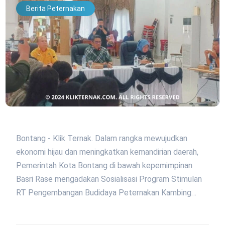
Berita Peternakan
Bontang - Klik Ternak. Dalam rangka mewujudkan
ekonomi hijau dan meningkatkan kemandirian daerah,
Pemerintah Kota Bontang di bawah kepemimpinan
Basri Rase mengadakan Sosialisasi Program Stimulan
RT Pengembangan Budidaya Peternakan Kambing…