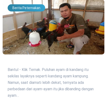
Berita Peternakan
Bantul - Klik Ternak. Puluhan ayam di kandang itu
sekilas layaknya seperti kandang ayam kampung.
Namun, saat diamati lebih dekat, ternyata ada
perbedaan dari ayam-ayam itu jika dibanding dengan
ayam…