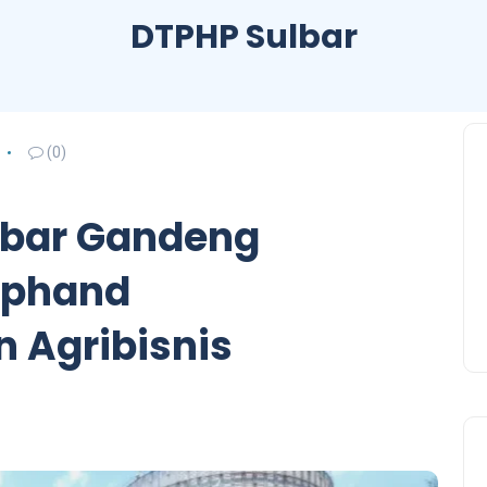
DTPHP Sulbar
(0)
lbar Gandeng
kphand
 Agribisnis