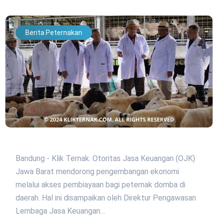
Berita Peternakan
Bandung - Klik Ternak. Otoritas Jasa Keuangan (OJK)
Jawa Barat mendorong pengembangan ekonomi
melalui akses pembiayaan bagi peternak domba di
daerah. Hal ini disampaikan oleh Direktur Pengawasan
Lembaga Jasa Keuangan…