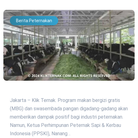
Berita Peternakan
Jakarta – Klik Ternak. Program makan bergizi gratis
(MBG) dan swasembada pangan digadang-gadang akan
memberikan dampak positif bagi industri peternakan.
Namun, Ketua Perhimpunan Peternak Sapi & Kerbau
Indonesia (PPSKI), Nanang…