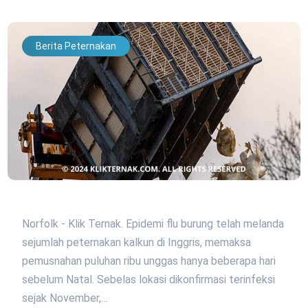
Berita Peternakan
Norfolk - Klik Ternak. Epidemi flu burung telah melanda
sejumlah peternakan kalkun di Inggris, memaksa
pemusnahan puluhan ribu unggas hanya beberapa hari
sebelum Natal. Sebelas lokasi dikonfirmasi terinfeksi
sejak November,…