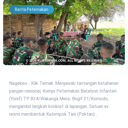
Berita Peternakan
Nagekeo - Klik Ternak. Menjawab tantangan ketahanan
pangan nasional, Kompi Peternakan Batalyon Infanteri
(Yonif) TP 834/Wakanga Mere, Brigif 21/Komodo,
mengambil langkah konkret di lapangan. Satuan ini
resmi membentuk Kelompok Tani (Poktan)…