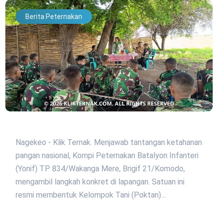
Berita Peternakan
Nagekeo - Klik Ternak. Menjawab tantangan ketahanan
pangan nasional, Kompi Peternakan Batalyon Infanteri
(Yonif) TP 834/Wakanga Mere, Brigif 21/Komodo,
mengambil langkah konkret di lapangan. Satuan ini
resmi membentuk Kelompok Tani (Poktan)…