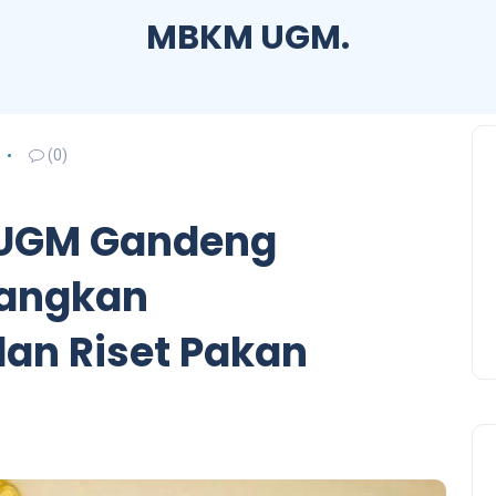
MBKM UGM.
(0)
 UGM Gandeng
angkan
dan Riset Pakan