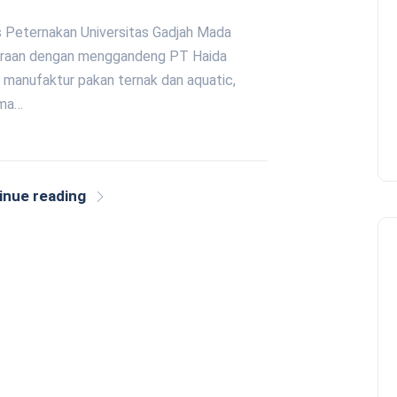
as Peternakan Universitas Gadjah Mada
traan dengan menggandeng PT Haida
n manufaktur pakan ternak dan aquatic,
ama…
inue reading