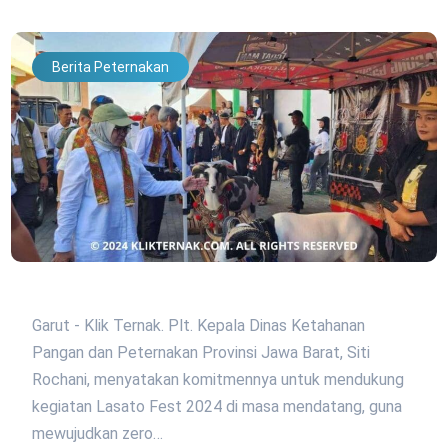
Berita Peternakan
Garut - Klik Ternak. Plt. Kepala Dinas Ketahanan
Pangan dan Peternakan Provinsi Jawa Barat, Siti
Rochani, menyatakan komitmennya untuk mendukung
kegiatan Lasato Fest 2024 di masa mendatang, guna
mewujudkan zero…