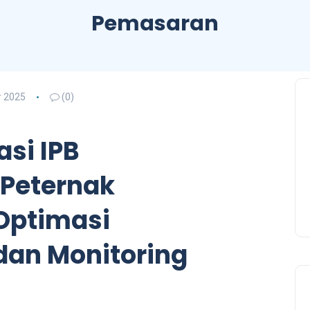
Pemasaran
 2025
(0)
si IPB
Peternak
Optimasi
an Monitoring