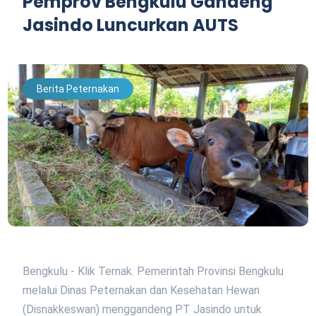
Pemprov Bengkulu Gandeng
Jasindo Luncurkan AUTS
Berita Peternakan
Bengkulu - Klik Ternak. Pemerintah Provinsi Bengkulu
melalui Dinas Peternakan dan Kesehatan Hewan
(Disnakkeswan) menggandeng PT Jasindo untuk