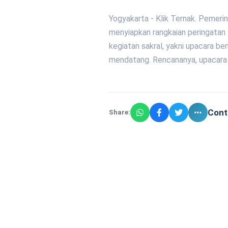
Yogyakarta - Klik Ternak. Pemer
menyiapkan rangkaian peringata
kegiatan sakral, yakni upacara b
mendatang. Rencananya, upacar
Cont
Share: