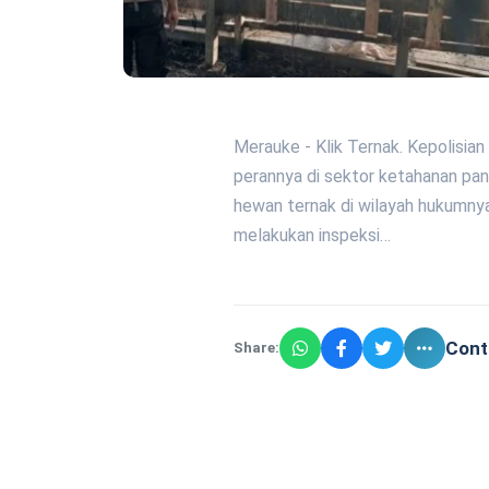
Merauke - Klik Ternak. Kepolisi
perannya di sektor ketahanan p
hewan ternak di wilayah hukumnya. 
melakukan inspeksi…
Cont
Share: