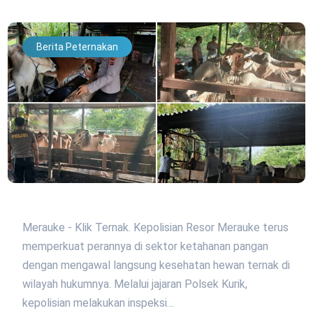
Berita Peternakan
Merauke - Klik Ternak. Kepolisian Resor Merauke terus
memperkuat perannya di sektor ketahanan pangan
dengan mengawal langsung kesehatan hewan ternak di
wilayah hukumnya. Melalui jajaran Polsek Kurik,
kepolisian melakukan inspeksi…