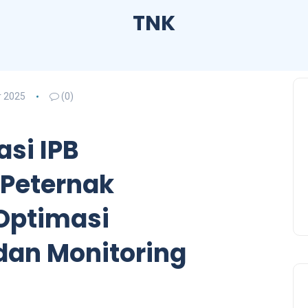
TNK
 2025
(0)
si IPB
Peternak
Optimasi
an Monitoring