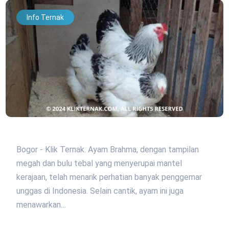
Info Ternak
Bogor - Klik Ternak. Ayam Brahma, dengan tampilan
megah dan bulu tebal yang menyerupai mantel
kerajaan, telah menarik perhatian banyak penggemar
unggas di Indonesia. Selain cantik, ayam ini juga
menawarkan…