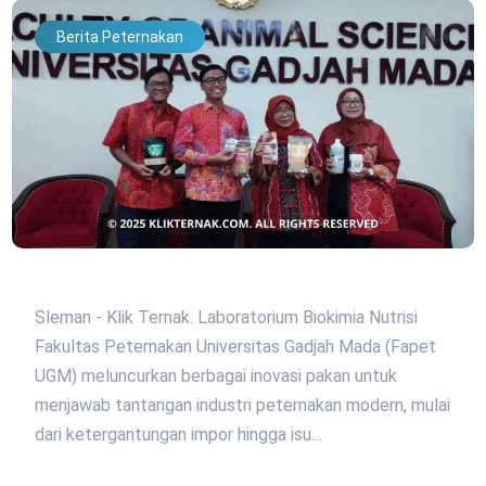
Berita Peternakan
Sleman - Klik Ternak. Laboratorium Biokimia Nutrisi
Fakultas Peternakan Universitas Gadjah Mada (Fapet
UGM) meluncurkan berbagai inovasi pakan untuk
menjawab tantangan industri peternakan modern, mulai
dari ketergantungan impor hingga isu…