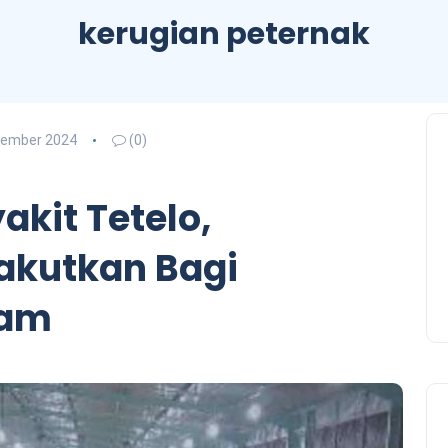
kerugian peternak
sember 2024
(0)
akit Tetelo,
kutkan Bagi
yam