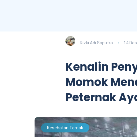
Rizki Adi Saputra
14 De
Kenalin Peny
Momok Mena
Peternak A
Kesehatan Ternak