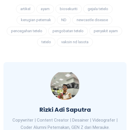
artikel
ayam
biosekuriti
gejala tetelo
kerugian peternak
ND
newcastle disease
pencegahan tetelo
pengobatan tetelo
penyakit ayam
tetelo
vaksin nd lasota
Rizki Adi Saputra
Copywriter | Content Creator | Desainer | Videografer |
Coder Alumni Peternakan, GEN Z dari Merauke.