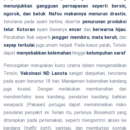
menunjukkan gangguan pernapasan seperti bersin,
ngorok, dan batuk
.
Nafsu makannya menurun drastis
,
terutama pada ayam betina, disertai
penurunan produksi
telur
.
Kotoran
ayam biasanya
encer
dan
berwarna hijau
.
Perubahan fisik seperti
jengger membiru
,
mata keruh
, dan
sayap terkulai
juga umum terjadi. Pada kasus parah, Tetelo
dapat
menyebabkan kelemahan
hingga
kelumpuhan saraf
.
Pencegahan merupakan kunci utama dalam mengendalikan
Tetelo.
Vaksinasi ND Lasota
sangat dianjurkan, terutama
pada ayam berumur 18 hari. Manajemen kebersihan kandang
juga krusial. Dengan melakukan membersihan dan
mendisinfeksi area kandang, peralatan kandang bahkan
wearpack (Pakaian) petugas dapat meminimalkan risiko
penularan penyakit ini. Selain itu, perlunya Biosekuriti yang
diterapkan pada peternakan, seperti mengontrol akses ke
kandang (
traffic light
), sanitasi, dan membatasi kontak