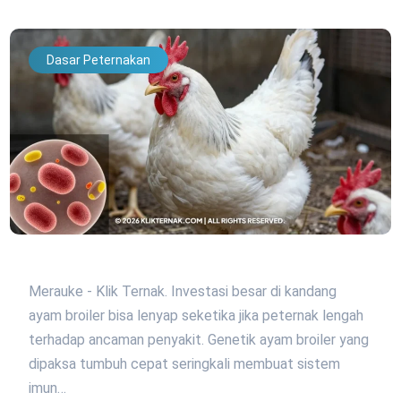
Dasar Peternakan
Merauke - Klik Ternak. Investasi besar di kandang
ayam broiler bisa lenyap seketika jika peternak lengah
terhadap ancaman penyakit. Genetik ayam broiler yang
dipaksa tumbuh cepat seringkali membuat sistem
imun…