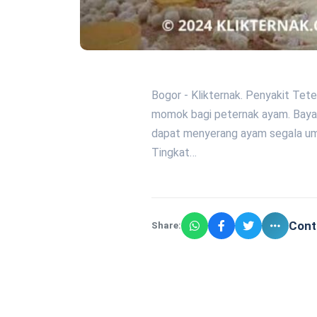
Bogor - Klikternak. Penyakit Tet
momok bagi peternak ayam. Bayang
dapat menyerang ayam segala um
Tingkat…
Cont
Share: