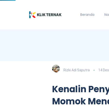
Beranda
Na
Rizki Adi Saputra
14 De
Kenalin Peny
Momok Mena