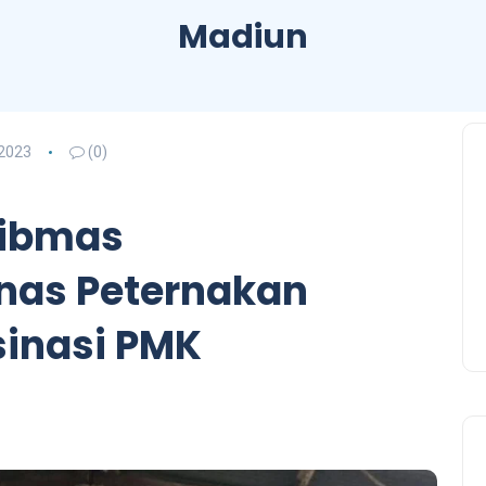
Madiun
2023
(0)
ibmas
nas Peternakan
inasi PMK