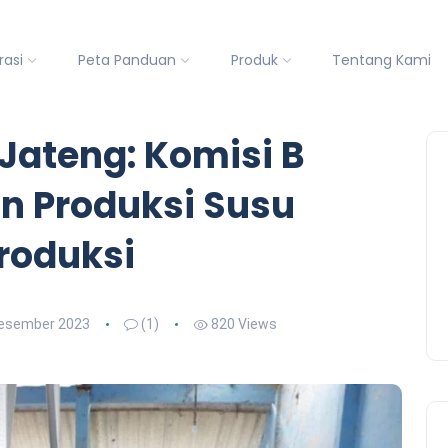
rasi
Peta Panduan
Produk
Tentang Kami
 Jateng: Komisi B
n Produksi Susu
roduksi
esember 2023
(1)
820 Views