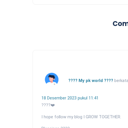
Com
???? My pk world ????
berkata
18 Desember 2023 pukul 11:41
????❤️
I hope follow my blog I GROW TOGETHER.