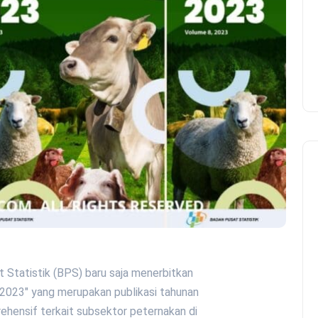
t Statistik (BPS) baru saja menerbitkan
2023" yang merupakan publikasi tahunan
ehensif terkait subsektor peternakan di