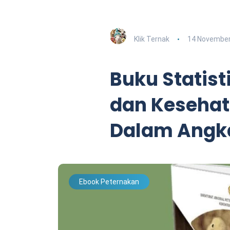
Klik Ternak
14 November
Buku Statist
dan Keseha
Dalam Angk
Ebook Peternakan