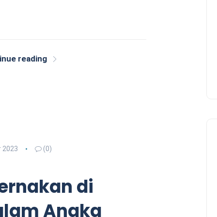
inue reading
 2023
(0)
ernakan di
alam Angka