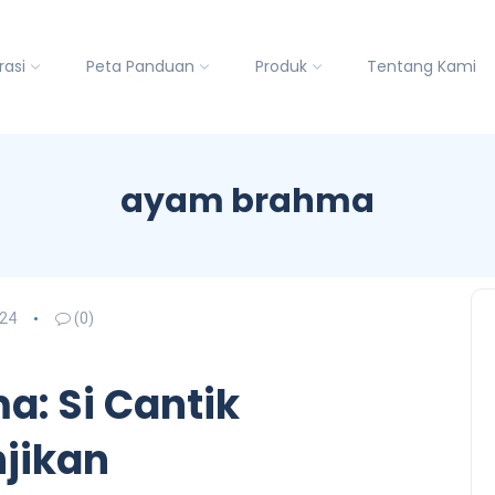
rasi
Peta Panduan
Produk
Tentang Kami
ayam brahma
024
(0)
: Si Cantik
jikan