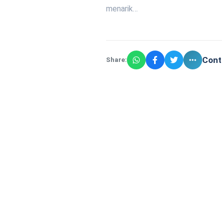
menarik…
Cont
Share: