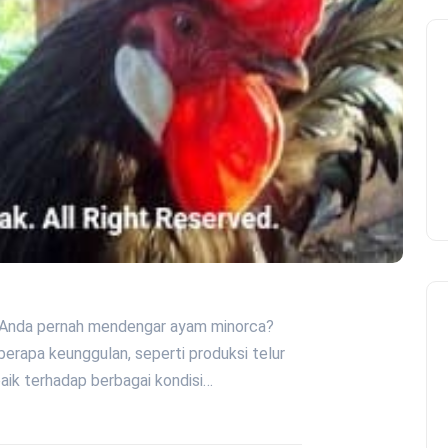
ah Anda pernah mendengar ayam minorca?
erapa keunggulan, seperti produksi telur
baik terhadap berbagai kondisi…