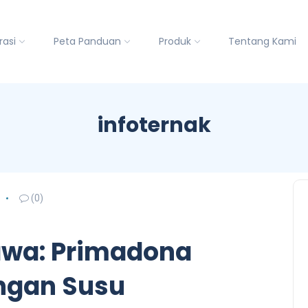
rasi
Peta Panduan
Produk
Tentang Kami
infoternak
(0)
awa: Primadona
ngan Susu