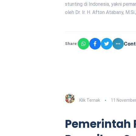
stunting di Indonesia, yakni pema
oleh Dr. Ir. H. Afton Atabany, M.
Cont
Share:
Klik Ternak
11 November
Pemerintah P