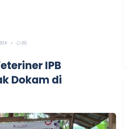
2024
(0)
teriner IPB
nak Dokam di