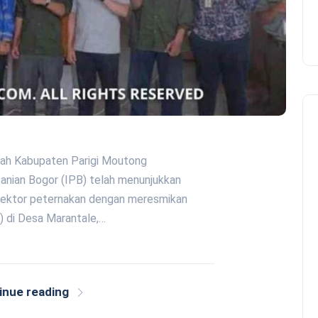
ntah Kabupaten Parigi Moutong
tanian Bogor (IPB) telah menunjukkan
ektor peternakan dengan meresmikan
 di Desa Marantale,…
inue reading