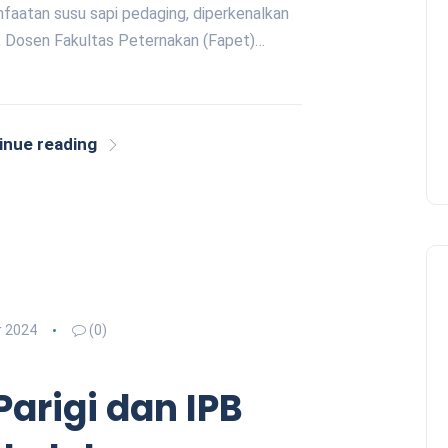
nfaatan susu sapi pedaging, diperkenalkan
Si., Dosen Fakultas Peternakan (Fapet)…
inue reading
 2024
(0)
arigi dan IPB