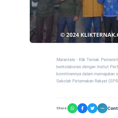
Marantale - Klik Ternak. Pemeri
berkolaborasi dengan Insitut Per
komitmennya dalam memajukan s
Sekolah Peternakan Rakyat (SPR)
Cont
Share: