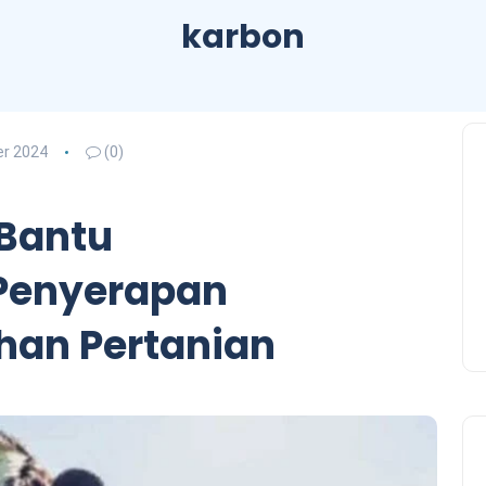
karbon
r 2024
(0)
 Bantu
Penyerapan
ahan Pertanian