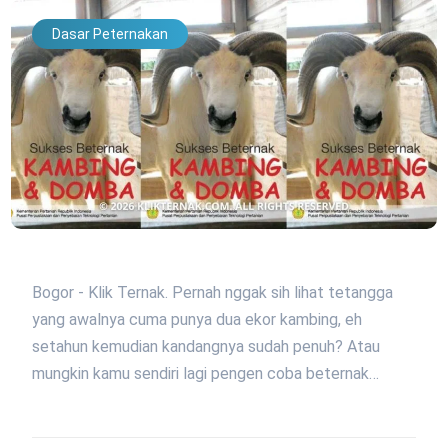
Dasar Peternakan
Bogor - Klik Ternak. Pernah nggak sih lihat tetangga
yang awalnya cuma punya dua ekor kambing, eh
setahun kemudian kandangnya sudah penuh? Atau
mungkin kamu sendiri lagi pengen coba beternak…