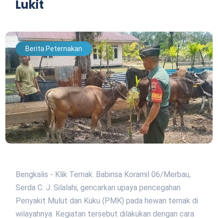
Lukit
Berita Peternakan
Bengkalis - Klik Ternak. Babinsa Koramil 06/Merbau,
Serda C. J. Silalahi, gencarkan upaya pencegahan
Penyakit Mulut dan Kuku (PMK) pada hewan ternak di
wilayahnya. Kegiatan tersebut dilakukan dengan cara