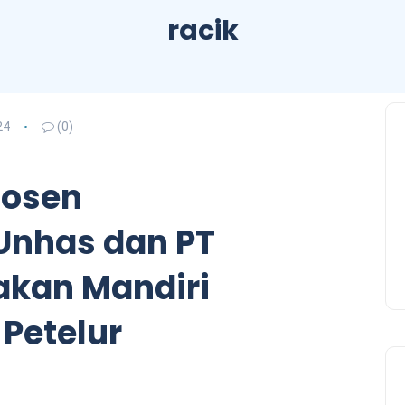
racik
24
(0)
Dosen
Unhas dan PT
akan Mandiri
Petelur