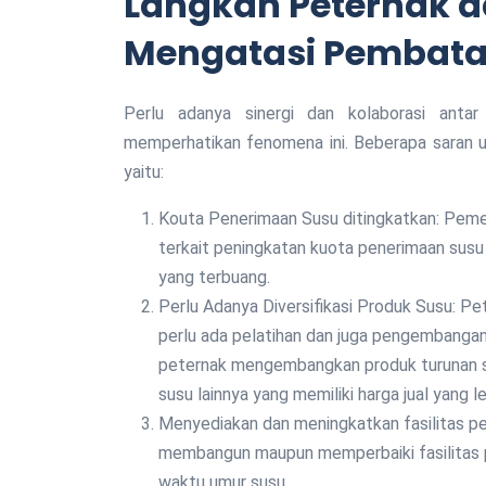
Langkah Peternak d
Mengatasi Pembata
Perlu adanya sinergi dan kolaborasi ant
memperhatikan fenomena ini. Beberapa saran un
yaitu:
Kouta Penerimaan Susu ditingkatkan: Pemerintah dan IPS diharapkan dapat memberikan kebijakan
terkait peningkatan kuota penerimaan sus
yang terbuang.
Perlu Adanya Diversifikasi Produk Susu: Peternak tidak hanya fokus dalam menjual susu mentah saja,
perlu ada pelatihan dan juga pengembangan
peternak mengembangkan produk turunan sus
susu lainnya yang memiliki harga jual yang le
Menyediakan dan meningkatkan fasilitas penyimpanan susu: Pemerintah perlu fokus dalam
membangun maupun memperbaiki fasilitas 
waktu umur susu.