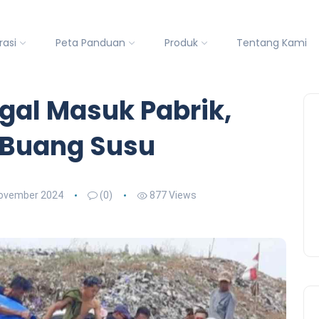
rasi
Peta Panduan
Produk
Tentang Kami
agal Masuk Pabrik,
i Buang Susu
ovember 2024
(0)
877 Views