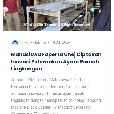
Yosep Patakimo
14 Juli 2024
Mahasiswa Faperta Unej Ciptakan
Inovasi Peternakan Ayam Ramah
Lingkungan
Jember - Klik Ternak. Mahasiswa Fakultas
Pertanian Universitas Jember (Faperta Unej)
membuat inovasi peternakan ayam ramah
lingkungan dengan menciptakan teknologi Biopond
Machine Black Soldier Fly Maggot Separator