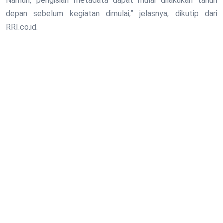
Namun, pengisian metadata dapat mulai dilakukan tahun
depan sebelum kegiatan dimulai,” jelasnya, dikutip dari
RRI.co.id.