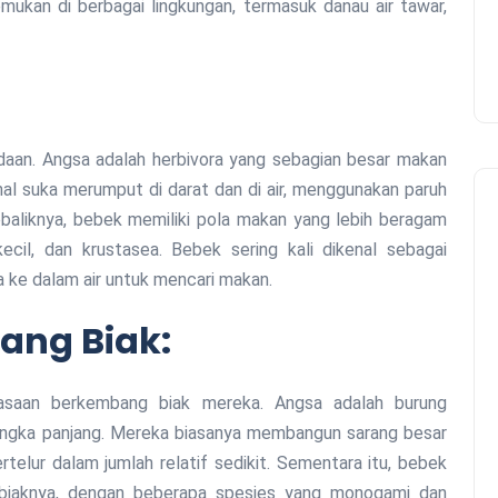
emukan di berbagai lingkungan, termasuk danau air tawar,
aan. Angsa adalah herbivora yang sebagian besar makan
kenal suka merumput di darat dan di air, menggunakan paruh
baliknya, bebek memiliki pola makan yang lebih beragam
cil, dan krustasea. Bebek sering kali dikenal sebagai
 ke dalam air untuk mencari makan.
ang Biak:
asaan berkembang biak mereka. Angsa adalah burung
ngka panjang. Mereka biasanya membangun sarang besar
telur dalam jumlah relatif sedikit. Sementara itu, bebek
biaknya, dengan beberapa spesies yang monogami dan