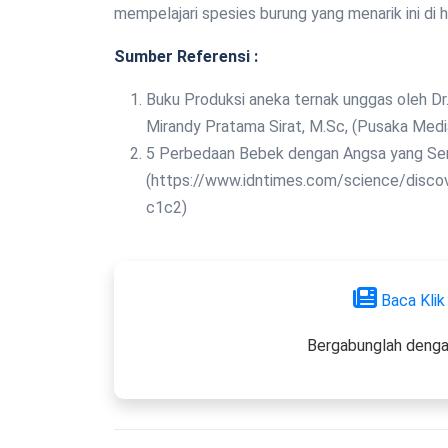
mempelajari spesies burung yang menarik ini di ha
Sumber Referensi :
Buku Produksi aneka ternak unggas oleh Dr. Ir. Riyanti, M.P. Ir. Khaira Nova, M.P. drh. Muhammad
Mirandy Pratama Sirat, M.Sc, (Pusaka Medi
5 Perbedaan Bebek dengan Angsa yang Sering Dikira Sama
(https://www.idntimes.com/science/disco
c1c2)
Baca Klik
Bergabunglah denga