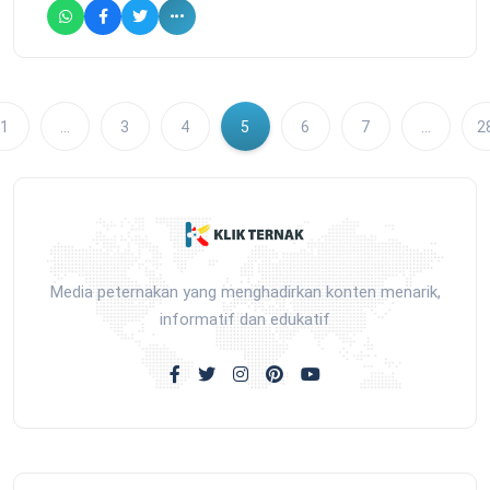
1
…
3
4
5
6
7
…
2
Media peternakan yang menghadirkan konten menarik,
informatif dan edukatif