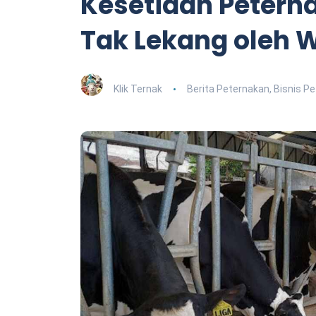
Kesetiaan Petern
Tak Lekang oleh 
Klik Ternak
Berita Peternakan
,
Bisnis P