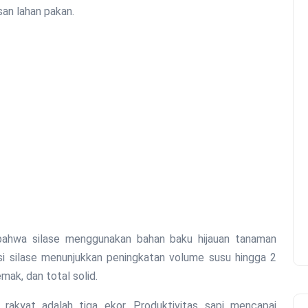
san lahan pakan.
bahwa silase menggunakan bahan baku hijauan tanaman
msi silase menunjukkan peningkatan volume susu hingga 2
emak, dan total solid.
k rakyat adalah tiga ekor. Produktivitas sapi mencapai