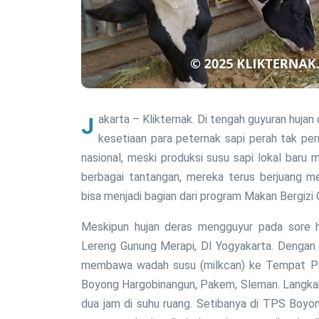
Jakarta – Klikternak. Di tengah guyuran hujan deras yang mengguyur Lereng Gunung Merapi, Yogyakarta,
kesetiaan para peternak sapi perah tak pe
nasional, meski produksi susu sapi lokal baru
berbagai tantangan, mereka terus berjuang me
bisa menjadi bagian dari program Makan Bergizi G
Meskipun hujan deras mengguyur pada sore ha
Lereng Gunung Merapi, DI Yogyakarta. Dengan
membawa wadah susu (milkcan) ke Tempat P
Boyong Hargobinangun, Pakem, Sleman. Langkah
dua jam di suhu ruang. Setibanya di TPS Boyo