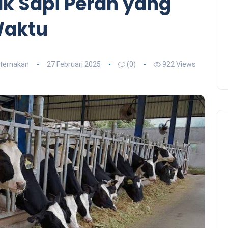
ak Sapi Perah yang
Waktu
eternakan
27 Februari 2025
(0)
922 Views