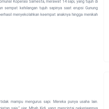
komunal Koperasi Samesta, merawat 14 sapi, yang tujuh di
n sempat kehilangan tujuh sapinya saat erupsi Gunung
berhasil menyekolahkan keempat anaknya hingga menikah
 tidak mampu mengurus sapi. Mereka punya usaha lain.
iatan saja,” ujar Mbah Kidi, yang mencintai pekerjaannya