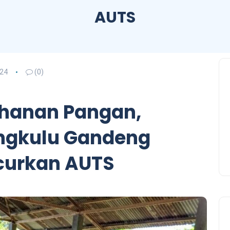
AUTS
024
(0)
hanan Pangan,
ngkulu Gandeng
curkan AUTS