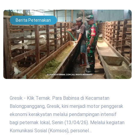
Berita Peternakan
Gresik - Klik Ternak. Para Babinsa di Kecamatan
Balongpanggang, Gresik, kini menjadi motor penggerak
ekonomi kerakyatan melalui pendampingan intensif
bagi peternak lokal, Senin (13/04/26). Melalui kegiatan
Komunikasi Sosial (Komsos), personel…