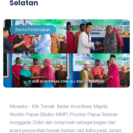
Selatan
Berita Peternakan
Merauke - Klik Ternak. Badan Koordinasi Majelis
Muslim Papua (Badko MMP) Provinsi Papua Selatan
menggelar Dzikir dan Istiqotsah sebagai bagian dari
acara penyerahan hewan kurban Idul Adha pada Jumat,