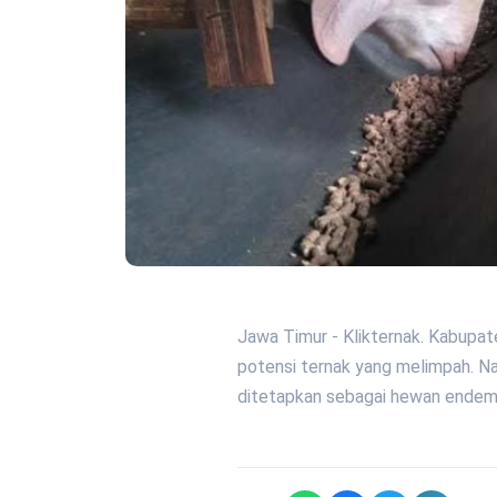
Jawa Timur - Klikternak. Kabupat
potensi ternak yang melimpah. Na
ditetapkan sebagai hewan endemik