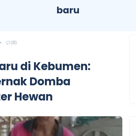
baru
(0)
aru di Kebumen:
ernak Domba
ter Hewan