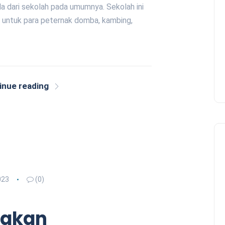
da dari sekolah pada umumnya. Sekolah ini
n untuk para peternak domba, kambing,
inue reading
023
(0)
nakan