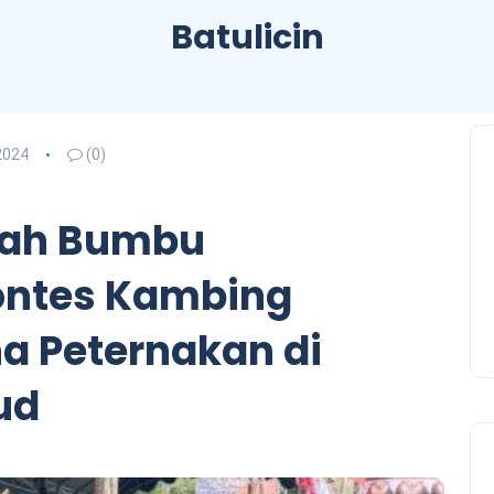
Batulicin
2024
(0)
ah Bumbu
ontes Kambing
a Peternakan di
ud