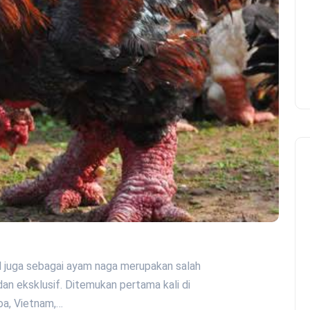
 juga sebagai ayam naga merupakan salah
an eksklusif. Ditemukan pertama kali di
oa, Vietnam,…