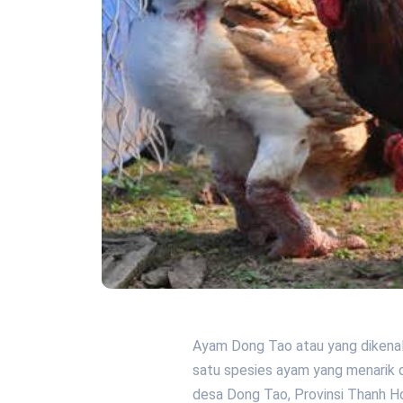
Ayam Dong Tao atau yang dikenal
satu spesies ayam yang menarik d
desa Dong Tao, Provinsi Thanh H