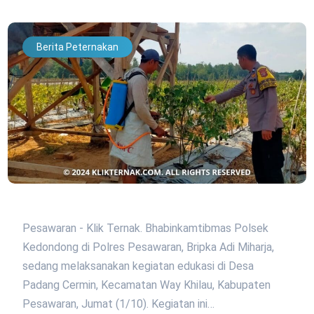
Berita Peternakan
Pesawaran - Klik Ternak. Bhabinkamtibmas Polsek
Kedondong di Polres Pesawaran, Bripka Adi Miharja,
sedang melaksanakan kegiatan edukasi di Desa
Padang Cermin, Kecamatan Way Khilau, Kabupaten
Pesawaran, Jumat (1/10). Kegiatan ini…