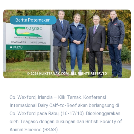
Berita Peternakan
Co. Wexford, Irlandia – Klik Ternak. Konferensi
Internasional Dairy Calf-to-Beef akan berlangsung di
Co. Wexford pada Rabu, (16-17/10). Diselenggarakan
oleh Teagasc dengan dukungan dari British Society of
Animal Science (BSAS)…